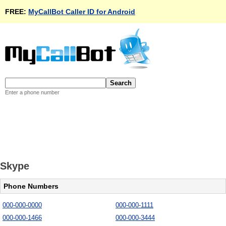
FREE:
MyCallBot Caller ID for Android
Enter a phone number
Skype
Phone Numbers
000-000-0000
000-000-1111
000-000-1466
000-000-3444