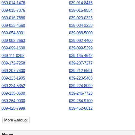
039-014-1478
039-014-8415
039-015-7376
039-015-9554
039-016-7886
039-020-0325
039-033-4560
039-034-3233
039-054-8001
039-088-5000
039-092-2663
039-092-4400
039-099-1600
039-099-5299
039-111-0292
039-145-4642
039-172-7258
039-207-7277
039-207-7400
039-212-6591
039-223-1905
039-223-5403
039-224-5352
039-224-8099
039-235-3600
039-246-7723
039-264-9000
039-264-9100
039-425-7999
039-452-6012
More &raquo;
News