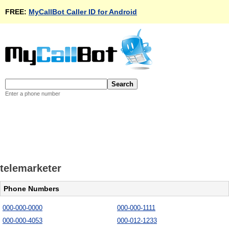
FREE:
MyCallBot Caller ID for Android
Enter a phone number
telemarketer
Phone Numbers
000-000-0000
000-000-1111
000-000-4053
000-012-1233