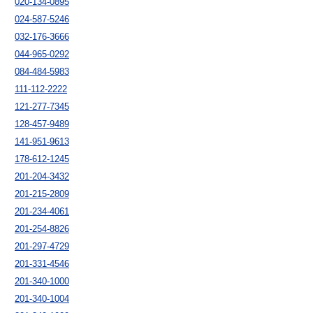
020-134-0895
024-587-5246
032-176-3666
044-965-0292
084-484-5983
111-112-2222
121-277-7345
128-457-9489
141-951-9613
178-612-1245
201-204-3432
201-215-2809
201-234-4061
201-254-8826
201-297-4729
201-331-4546
201-340-1000
201-340-1004