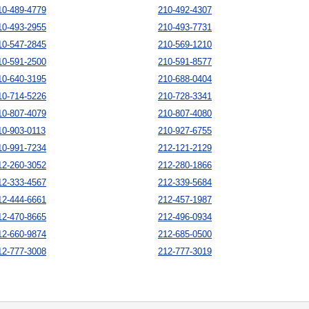
10-489-4779
210-492-4307
10-493-2955
210-493-7731
10-547-2845
210-569-1210
10-591-2500
210-591-8577
10-640-3195
210-688-0404
10-714-5226
210-728-3341
10-807-4079
210-807-4080
10-903-0113
210-927-6755
10-991-7234
212-121-2129
12-260-3052
212-280-1866
12-333-4567
212-339-5684
12-444-6661
212-457-1987
12-470-8665
212-496-0934
12-660-9874
212-685-0500
12-777-3008
212-777-3019