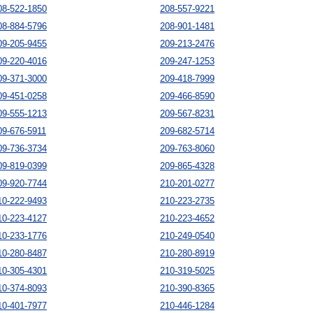
08-522-1850
208-557-9221
08-884-5796
208-901-1481
09-205-9455
209-213-2476
09-220-4016
209-247-1253
09-371-3000
209-418-7999
09-451-0258
209-466-8590
09-555-1213
209-567-8231
09-676-5911
209-682-5714
09-736-3734
209-763-8060
09-819-0399
209-865-4328
09-920-7744
210-201-0277
10-222-9493
210-223-2735
10-223-4127
210-223-4652
10-233-1776
210-249-0540
10-280-8487
210-280-8919
10-305-4301
210-319-5025
10-374-8093
210-390-8365
10-401-7977
210-446-1284