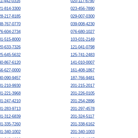
11-442-0316
020-117-6790
21-814-3300
023-456-7890
28-217-8185
029-007-0300
38-767-0770
039-008-4230
76-604-2734
076-680-1027
01-515-8000
103-031-2149
20-633-7326
121-041-0798
25-645-5632
125-741-2483
40-867-6120
141-010-0007
56-627-0000
161-408-1867
80-090-9457
187-766-9481
01-210-9930
201-215-2017
01-221-3968
201-226-0105
01-247-4210
201-254-2896
01-283-9713
201-297-4578
01-312-6839
201-324-5117
01-335-7260
201-338-6162
01-340-1002
201-340-1003