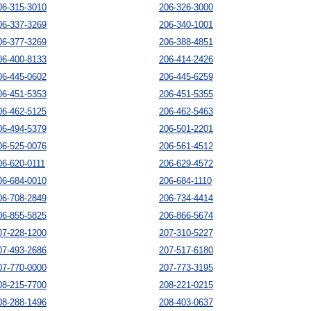
06-315-3010
206-326-3000
06-337-3269
206-340-1001
06-377-3269
206-388-4851
06-400-8133
206-414-2426
06-445-0602
206-445-6259
06-451-5353
206-451-5355
06-462-5125
206-462-5463
06-494-5379
206-501-2201
06-525-0076
206-561-4512
06-620-0111
206-629-4572
06-684-0010
206-684-1110
06-708-2849
206-734-4414
06-855-5825
206-866-5674
07-228-1200
207-310-5227
07-493-2686
207-517-6180
07-770-0000
207-773-3195
08-215-7700
208-221-0215
08-288-1496
208-403-0637