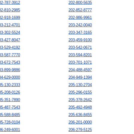
02-787-3912
202-800-5635
02-810-2985
202-852-8777
02-918-1699
202-986-9961
03-212-4701
203-242-0040
03-302-5524
203-347-3165
03-427-8047
203-459-9100
03-529-4192
203-542-0671
03-587-7770
203-594-8201
03-672-7543
203-701-1071
03-899-9886
204-488-4597
04-629-0000
204-949-1394
05-130-2333
205-130-2704
05-208-0126
205-296-0155
05-351-7890
205-378-2642
05-487-7543
205-492-4948
05-588-8485
205-636-8455
05-728-0104
206-201-0000
06-249-6001
206-279-5125