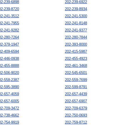
02-239-6898
202-239-6922
02-239-8720
202-239-8934
02-241-3512
202-241-5300
02-241-7955
202-241-8148
02-241-9282
202-241-9377
02-280-7264
202-280-7844
02-379-1947
202-393-8000
02-409-6594
202-415-5987
02-446-0938
202-455-4923
02-455-8888
202-461-3468
02-506-9020
202-545-6501
02-558-2387
202-559-7699
02-595-3890
202-599-8791
02-657-4059
202-657-4439
02-657-6005
202-657-6907
02-709-3472
202-709-6379
02-738-4662
202-750-0693
02-754-9919
202-759-8712