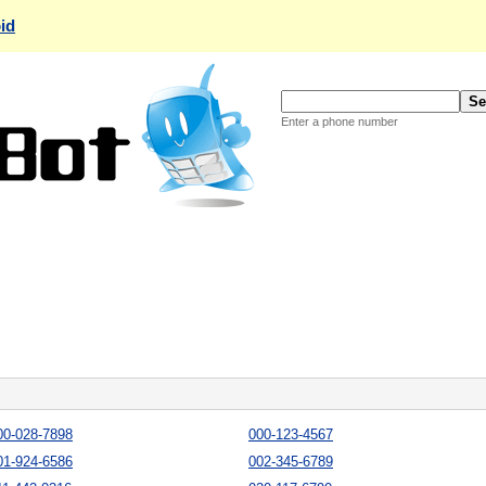
id
Enter a phone number
00-028-7898
000-123-4567
01-924-6586
002-345-6789