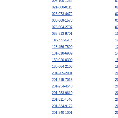
006-100-1232
0
021-300-0111
0
028-073-4472
0
038-669-1578
0
076-604-2707
0
085-813-9701
1
118-777-4907
1
123-456-7890
1
131-618-6989
1
150-020-0300
1
180-064-2106
1
201-205-2901
2
201-215-7013
2
201-234-4548
2
201-283-9610
2
201-311-4546
2
201-334-9172
2
201-340-1001
2